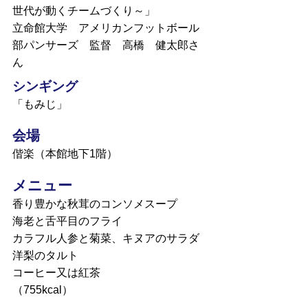
世代が動くチームづくり～」
立命館大学 アメリカンフットボール
部パンサーズ 監督 高橋 健太郎さ
ん
シンギング
「もみじ」
会場
偕楽（本館地下1階）
メニュー
香り豊かな秋茸のコンソメスープ
海老と舌平目のフライ
カラフル人参と菊菜、キヌアのサラダ
洋梨のタルト
コーヒー又は紅茶
（755kcal）