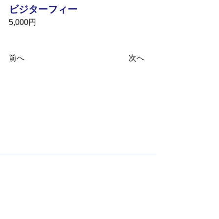
ビジターフィー
5,000円
前へ
次へ
​関連サイト
​国際ロータリー Rotary International
RI第2680地区 Rotary International District 2680
米山記念奨学会 Rotary Yoneyama Memorial
Foundation