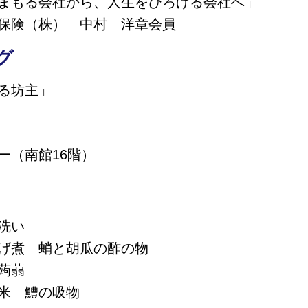
まもる会社から、人生をひろげる会社へ」
保険（株） 中村 洋章会員
グ
る坊主」
ー（南館16階）
洗い
げ煮 蛸と胡瓜の酢の物
蒟蒻
米 鱧の吸物