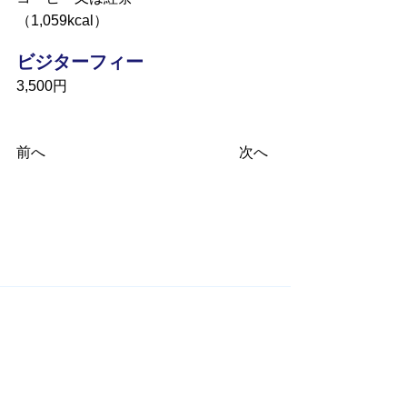
（1,059kcal）
ビジターフィー
3,500円
前へ
次へ
​関連サイト
​国際ロータリー Rotary International
RI第2680地区 Rotary International District 2680
米山記念奨学会 Rotary Yoneyama Memorial
Foundation