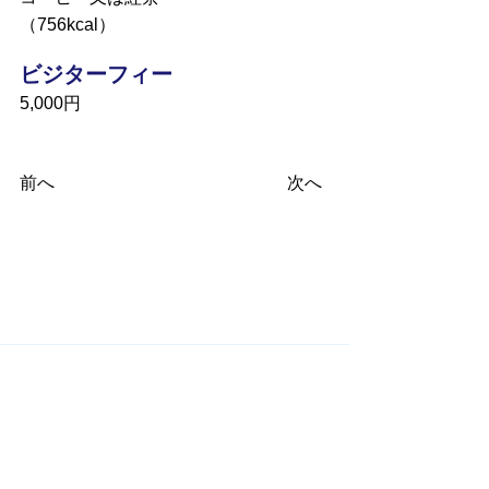
（756kcal）
ビジターフィー
5,000円
前へ
次へ
​関連サイト
​国際ロータリー Rotary International
RI第2680地区 Rotary International District 2680
米山記念奨学会 Rotary Yoneyama Memorial
Foundation