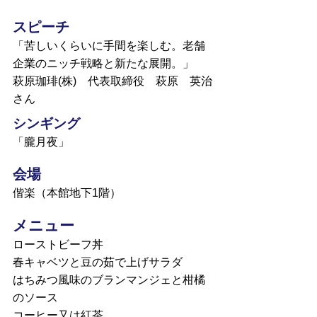
スピーチ
「苦しいくらいに手間を楽しむ。老舗
企業のニッチ戦略と新たな展開。」
萩原珈琲(株) 代表取締役 萩原 英治
さん
シンギング
「朧月夜」
会場
偕楽（本館地下1階）
メニュー
ローストビーフ丼
春キャベツと豆の茹で上げサラダ
はちみつ風味のブランマンジェと柑橘
のソース
コーヒー又は紅茶