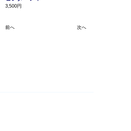
3,500円
前へ
次へ
​関連サイト
​国際ロータリー Rotary International
RI第2680地区 Rotary International District 2680
米山記念奨学会 Rotary Yoneyama Memorial
Foundation