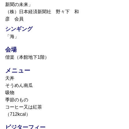
新聞の未来」
（株）日本経済新聞社 野々下 和
彦 会員
シンギング
「海」
会場
偕楽（本館地下1階）
メニュー
天丼
そうめん南瓜
吸物
季節のもの
コーヒー又は紅茶
（712kcal）
ビジターフィー