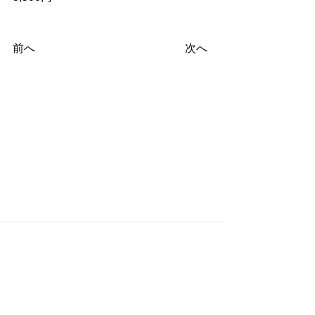
前へ
次へ
​関連サイト
​国際ロータリー Rotary International
RI第2680地区 Rotary International District 2680
米山記念奨学会 Rotary Yoneyama Memorial
Foundation