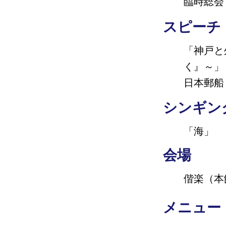
臨時総会
スピーチ
「神戸と
く』～」
日本郵船
シンギン
「海」
会場
偕楽（本
メニュー