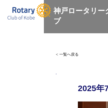
神戸ロータリー
ブ
Home
会長挨拶
例会情報
< 一覧へ戻る
2025