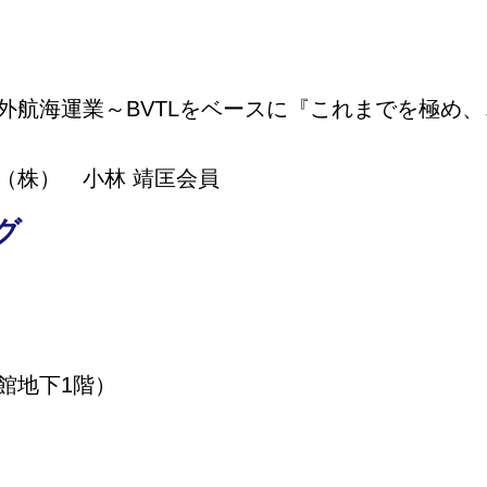
外航海運業～BVTLをベースに『これまでを極め
（株） 小林 靖匡会員
グ
館地下1階）