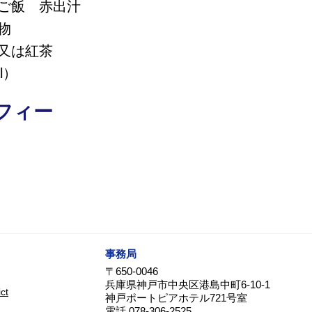
ご飯 赤出汁
物
又は紅茶
l）
フィー
事務局
〒650-0046
兵庫県神戸市中央区港島中町6-10-1
ct
神戸ポートピアホテル721号室
電話 078-306-2525