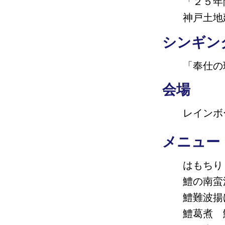
「２５年
神戸土地
シンギン
「奉仕の
会場
レインボ
メニュー
はもちり
鱧の南蛮
鱧難波揚
鱧葛煮 