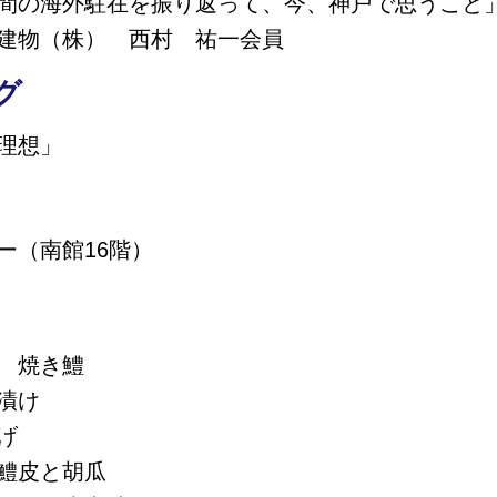
間の海外駐在を振り返って、今、神戸で思うこと
建物（株） 西村 祐一会員
グ
理想」
ー（南館16階）
 焼き鱧
漬け
げ
鱧皮と胡瓜